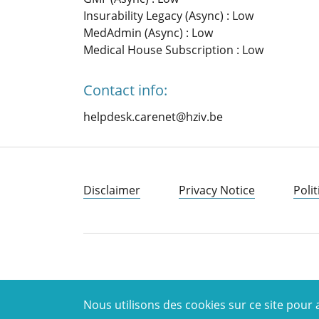
Insurability Legacy (Async) : Low
MedAdmin (Async) : Low
Medical House Subscription : Low
Contact info:
helpdesk.carenet@hziv.be
Disclaimer
Privacy Notice
Polit
Nous utilisons des cookies sur ce site pour 