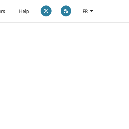
Twitter
rss.link.label
urs
Help
FR