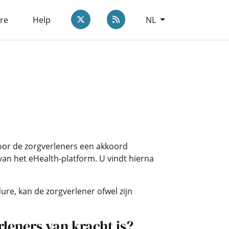
Twitter
rss.link.label
re
Help
NL
oor de zorgverleners een akkoord
van het eHealth-platform. U vindt hierna
ure, kan de zorgverlener ofwel zijn
eners van kracht is?